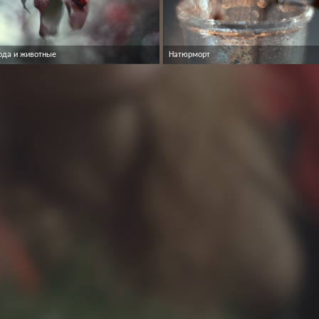
ода и животные
Натюрморт